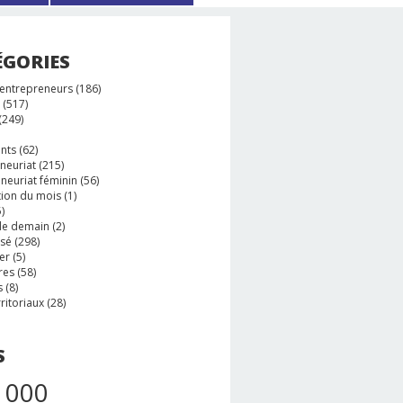
ÉGORIES
 entrepreneurs
(186)
(517)
(249)
nts
(62)
neuriat
(215)
neuriat féminin
(56)
tion du mois
(1)
)
e demain
(2)
ssé
(298)
er
(5)
res
(58)
s
(8)
rritoriaux
(28)
S
 000