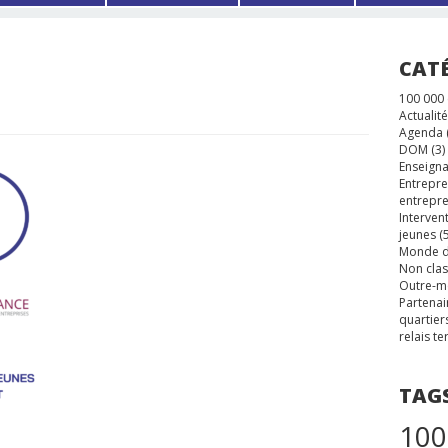
CAT
100 000
Actualité
Agenda
DOM
(3)
Enseigna
Entrepre
entrepre
Interven
jeunes
(5
Monde d
Non cla
Outre-m
Partenai
quartier
relais te
TAG
100