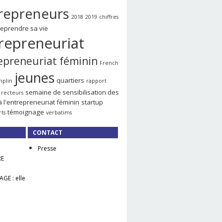
repreneurs
2018
2019
chiffres
reprendre sa vie
repreneuriat
epreneuriat féminin
French
jeunes
quartiers
mplin
rapport
semaine de sensibilisation des
recteurs
à l'entrepreneuriat féminin
startup
témoignage
rts
verbatims
CONTACT
Presse
RE
GE : elle