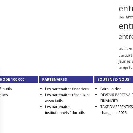
ent
ent
clés
ent
entr
tech tre
d'activité
jeunes 
temps fo
HODE 100 000
PARTENAIRES
SOUTENEZ-NOUS
à outils
Les partenaires financiers
Faire un don
tapes
Les partenaires réseaux et
DEVENIR PARTENAI
associatifs
FINANCIER
Les partenaires
TAXE D'APPRENTISSA
institutionnels éducatifs
change en 2023 !