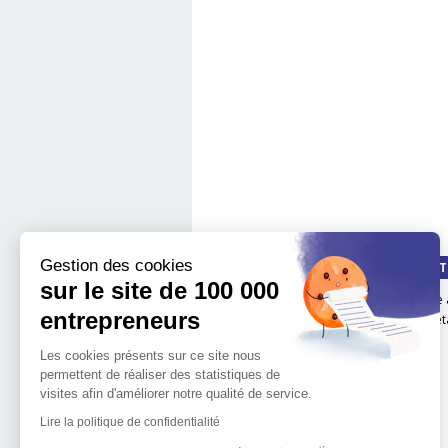
Gestion des cookies
QUI SOMMES-NOUS ?
LA MÉT
sur le site de 100 000
Notre impact
boite 
entrepreneurs
Notre mission
Les é
L'implantation
Les cookies présents sur ce site nous
géographique de 100.000
permettent de réaliser des statistiques de
entrepreneurs
visites afin d'améliorer notre qualité de service.
L'équipe de 100 000
Entrepreneurs
Lire la politique de confidentialité
Découvrir l'entrepreneuriat