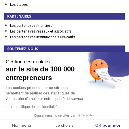
Les étapes
PARTENAIRES
Les partenaires financiers
Les partenaires réseaux et associatifs
Les partenaires institutionnels éducatifs
SOUTENEZ-NOUS
Faire un don
Gestion des cookies
DEVENIR PARTENAIRE FINANCIER
sur le site de 100 000
TAXE D'APPRENTISSAGE : elle change en 2023 !
entrepreneurs
CONTACT
Les cookies présents sur ce site nous
Presse
permettent de réaliser des statistiques de
visites afin d'améliorer notre qualité de service.
Lire la politique de confidentialité
MENTIONS LÉGALES
-
POLITIQUE DE CONFIDENTIALITÉ
/ © 100 000 ENTREPRENEURS
Consentements certifiés par
- 2007 - 2023
SITE :
SPYRIT SYSTÈME D’INFORMATION
/ GRAPHISME :
DARE PIXEL
Non merci
Je choisis
OK pour moi