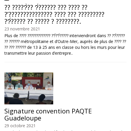
?? ?????̀?? ?́?????? ??? ???? ??
?’??????????????? ???? ??? ?????????
??́????? ?? ????? ? ????????.
23 novembre 2021
Plus de ???? ????????????? ??́??́????? interviendront dans ?? ??́?????
?? ?????? métropolitaine et d’Outre-Mer, auprès de plus de ???? ??
?? ??? ?????? de 13 à 25 ans en classe ou hors les murs pour leur
transmettre leur passion d’entrepre..
Signature convention PAQTE
Guadeloupe
29 octobre 2021