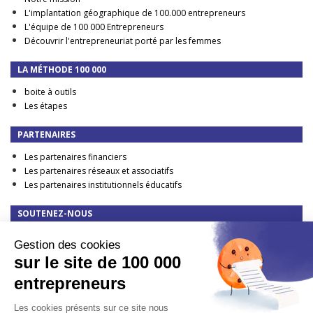
L'implantation géographique de 100.000 entrepreneurs
L'équipe de 100 000 Entrepreneurs
Découvrir l'entrepreneuriat porté par les femmes
LA MÉTHODE 100 000
boite à outils
Les étapes
PARTENAIRES
Les partenaires financiers
Les partenaires réseaux et associatifs
Les partenaires institutionnels éducatifs
SOUTENEZ-NOUS
Faire un don
Gestion des cookies
DEVENIR PARTENAIRE FINANCIER
sur le site de 100 000
TAXE D'APPRENTISSAGE : elle change en 2023 !
entrepreneurs
CONTACT
Les cookies présents sur ce site nous