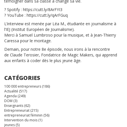
témoigner dans sa classe a changé sa vie.
? Spotify : https://cutt.ly/8ArFYI3
? YouTube : https://cutt.ly/qArFGuq
L’interview est menée par Léa M., étudiante en journalisme à
l’IEJ (Institut Européen de Journalisme).
Merci à Samuel Lumbroso pour la musique, et à Jean-Thierry
Caressa pour le montage.
Demain, pour notre 8e épisode, nous irons à la rencontre
de Claude Terosier, Fondatrice de Magic Makers, qui apprend
aux enfants à coder dès le plus jeune âge.
CATÉGORIES
100 000 entrepreneurs
(186)
Actualité
(517)
Agenda
(249)
DOM
(3)
Enseignants
(62)
Entrepreneuriat
(215)
entrepreneuriat féminin
(56)
Intervention du mois
(1)
jeunes
(5)