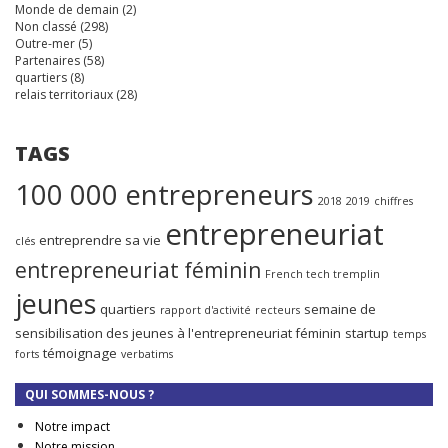
Monde de demain
(2)
Non classé
(298)
Outre-mer
(5)
Partenaires
(58)
quartiers
(8)
relais territoriaux
(28)
TAGS
100 000 entrepreneurs
2018
2019
chiffres
entrepreneuriat
entreprendre sa vie
clés
entrepreneuriat féminin
French tech tremplin
jeunes
quartiers
semaine de
rapport d'activité
recteurs
sensibilisation des jeunes à l'entrepreneuriat féminin
startup
temps
témoignage
forts
verbatims
QUI SOMMES-NOUS ?
Notre impact
Notre mission