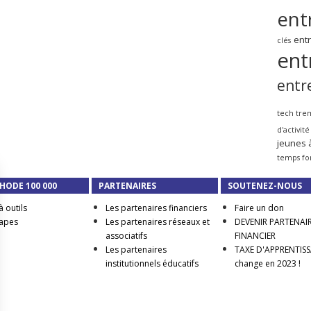
ent
ent
clés
ent
entr
tech tre
d'activité
jeunes 
temps fo
HODE 100 000
PARTENAIRES
SOUTENEZ-NOUS
à outils
Les partenaires financiers
Faire un don
tapes
Les partenaires réseaux et
DEVENIR PARTENAI
associatifs
FINANCIER
Les partenaires
TAXE D'APPRENTISSA
institutionnels éducatifs
change en 2023 !