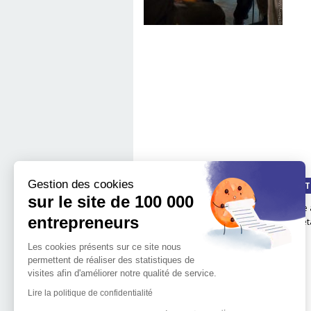
Gestion des cookies
QUI SOMMES-NOUS ?
LA MÉT
sur le site de 100 000
Notre impact
boite 
entrepreneurs
Notre mission
Les é
L'implantation
Les cookies présents sur ce site nous
géographique de 100.000
permettent de réaliser des statistiques de
entrepreneurs
visites afin d'améliorer notre qualité de service.
L'équipe de 100 000
Entrepreneurs
Lire la politique de confidentialité
Découvrir l'entrepreneuriat