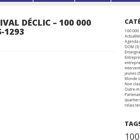
TIVAL DÉCLIC – 100 000
CAT
-1293
100 000
Actualité
Agenda
DOM
(3)
Enseigna
Entrepre
entrepre
Interven
jeunes
(5
Monde d
Non cla
Outre-m
Partenai
quartier
relais te
TAG
100