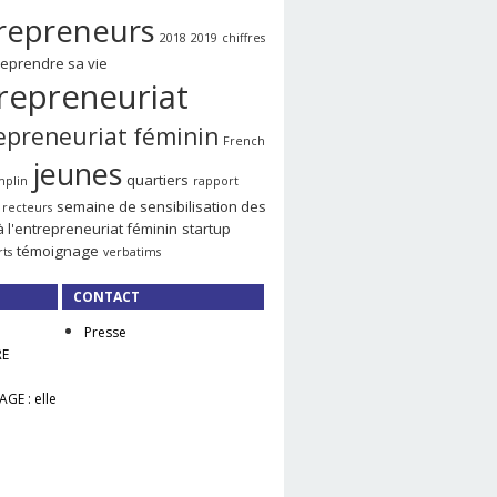
repreneurs
2018
2019
chiffres
reprendre sa vie
repreneuriat
epreneuriat féminin
French
jeunes
quartiers
mplin
rapport
semaine de sensibilisation des
recteurs
à l'entrepreneuriat féminin
startup
témoignage
rts
verbatims
CONTACT
Presse
RE
GE : elle