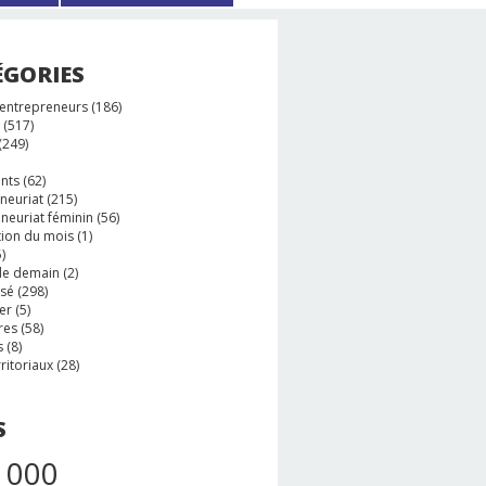
ÉGORIES
 entrepreneurs
(186)
(517)
(249)
nts
(62)
neuriat
(215)
neuriat féminin
(56)
tion du mois
(1)
)
e demain
(2)
ssé
(298)
er
(5)
res
(58)
s
(8)
rritoriaux
(28)
S
 000