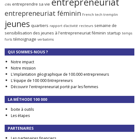
entrepreneuriat
entreprendre sa vie
clés
entrepreneuriat féminin
French tech tremplin
jeunes
quartiers
semaine de
rapport d'activité
recteurs
sensibilisation des jeunes à l'entrepreneuriat féminin
startup
temps
témoignage
forts
verbatims
QUI SOMMES-NOUS ?
Notre impact
Notre mission
L'implantation géographique de 100.000 entrepreneurs
L'équipe de 100 000 Entrepreneurs
Découvrir l'entrepreneuriat porté par les femmes
LA MÉTHODE 100 000
boite à outils
Les étapes
PARTENAIRES
Les partenaires financiers