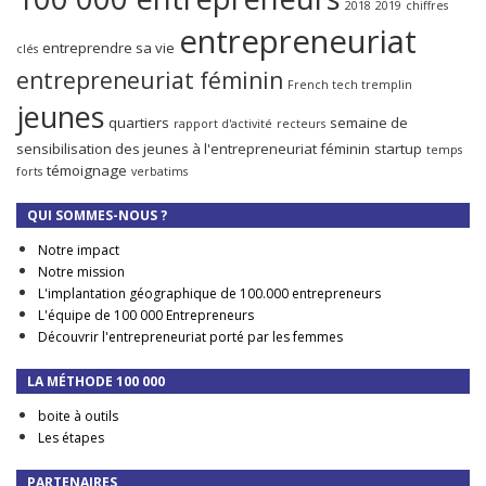
2018
2019
chiffres
entrepreneuriat
entreprendre sa vie
clés
entrepreneuriat féminin
French tech tremplin
jeunes
quartiers
semaine de
rapport d'activité
recteurs
sensibilisation des jeunes à l'entrepreneuriat féminin
startup
temps
témoignage
forts
verbatims
QUI SOMMES-NOUS ?
Notre impact
Notre mission
L'implantation géographique de 100.000 entrepreneurs
L'équipe de 100 000 Entrepreneurs
Découvrir l'entrepreneuriat porté par les femmes
LA MÉTHODE 100 000
boite à outils
Les étapes
PARTENAIRES