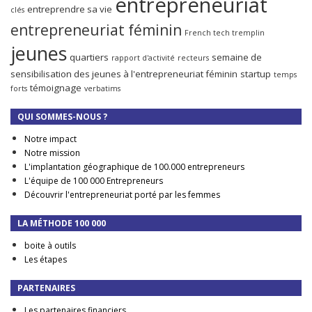
entrepreneuriat
entreprendre sa vie
clés
entrepreneuriat féminin
French tech tremplin
jeunes
quartiers
semaine de
rapport d'activité
recteurs
sensibilisation des jeunes à l'entrepreneuriat féminin
startup
temps
témoignage
forts
verbatims
QUI SOMMES-NOUS ?
Notre impact
Notre mission
L'implantation géographique de 100.000 entrepreneurs
L'équipe de 100 000 Entrepreneurs
Découvrir l'entrepreneuriat porté par les femmes
LA MÉTHODE 100 000
boite à outils
Les étapes
PARTENAIRES
Les partenaires financiers