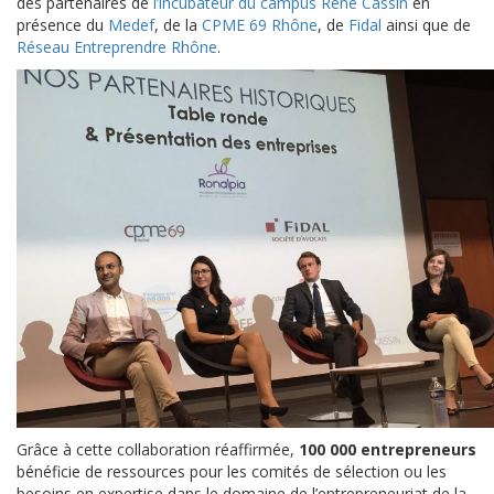
des partenaires de
l’incubateur du campus René Cassin
en
présence du
Medef
, de la
CPME 69 Rhône
, de
Fidal
ainsi que de
Réseau Entreprendre Rhône
.
Grâce à cette collaboration réaffirmée,
100 000 entrepreneurs
bénéficie de ressources pour les comités de sélection ou les
besoins en expertise dans le domaine de l’entrepreneuriat de la