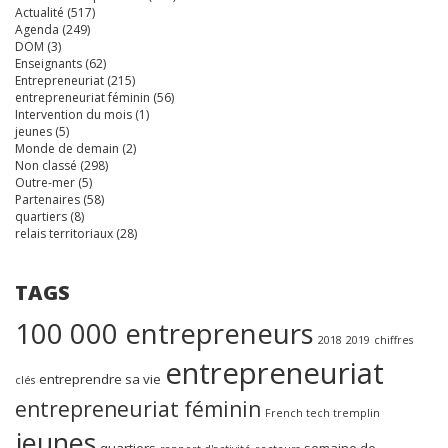
Actualité
(517)
Agenda
(249)
DOM
(3)
Enseignants
(62)
Entrepreneuriat
(215)
entrepreneuriat féminin
(56)
Intervention du mois
(1)
jeunes
(5)
Monde de demain
(2)
Non classé
(298)
Outre-mer
(5)
Partenaires
(58)
quartiers
(8)
relais territoriaux
(28)
TAGS
100 000 entrepreneurs
2018
2019
chiffres
entrepreneuriat
entreprendre sa vie
clés
entrepreneuriat féminin
French tech tremplin
jeunes
quartiers
semaine de