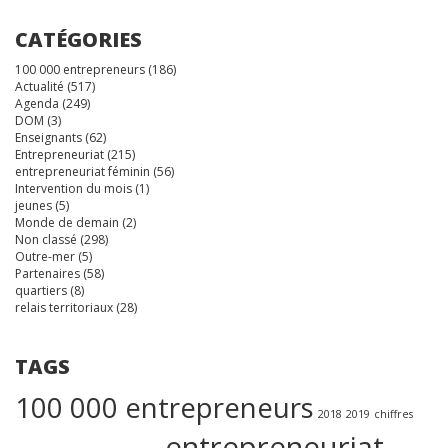
CATÉGORIES
100 000 entrepreneurs
(186)
Actualité
(517)
Agenda
(249)
DOM
(3)
Enseignants
(62)
Entrepreneuriat
(215)
entrepreneuriat féminin
(56)
Intervention du mois
(1)
jeunes
(5)
Monde de demain
(2)
Non classé
(298)
Outre-mer
(5)
Partenaires
(58)
quartiers
(8)
relais territoriaux
(28)
TAGS
100 000 entrepreneurs
2018
2019
chiffres
entrepreneuriat