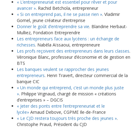
« L’entrepreneuriat est essentiel pour rêver et pour
avancer »
. Rachid Betchola, entrepreneur
« Si on entreprend pas, il ne se passe rien »
. Vladimir
Gomel, jeune créateur d’entreprise
Donner le goût d’entreprendre sa vie
. Blandine Herbaut-
Mulliez, Fondation Entreprendre
Les entrepreneurs face aux lycéens : un échange de
richesses
. Nabéla Aïssaoui, entrepreneure
Les profs reçoivent des entrepreneurs dans leurs classes
.
Véronique Blanc, professeur d’économie et de gestion en
BTS
Les banques veulent se rapprocher des jeunes
entrepreneurs
. Henri Travert, directeur commercial de la
banque CIC
« Un monde qui entreprend, c’est un monde plus juste
»
. Philippe Vrignaud, chargé de mission « créations
d’entreprises » – DGCIS
« Jeter des ponts entre l’entrepreneuriat et le
lycée»
Arnaud Debove, CGPME Ile-de-France
« Le CJD restera toujours très proche des jeunes »
.
Christophe Praud, Président du CJD