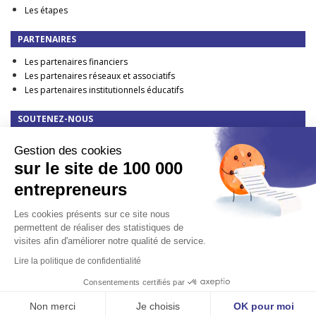
Les étapes
PARTENAIRES
Les partenaires financiers
Les partenaires réseaux et associatifs
Les partenaires institutionnels éducatifs
SOUTENEZ-NOUS
Faire un don
Gestion des cookies
DEVENIR PARTENAIRE FINANCIER
sur le site de 100 000
TAXE D'APPRENTISSAGE : elle change en 2023 !
entrepreneurs
CONTACT
Les cookies présents sur ce site nous
Presse
permettent de réaliser des statistiques de
visites afin d'améliorer notre qualité de service.
Lire la politique de confidentialité
MENTIONS LÉGALES
-
POLITIQUE DE CONFIDENTIALITÉ
/ © 100 000 ENTREPRENEURS
Consentements certifiés par
- 2007 - 2023
SITE :
SPYRIT SYSTÈME D’INFORMATION
/ GRAPHISME :
DARE PIXEL
Non merci
Je choisis
OK pour moi