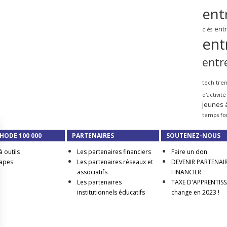
ent
ent
clés
ent
entr
tech tre
d'activité
jeunes 
temps fo
HODE 100 000
PARTENAIRES
SOUTENEZ-NOUS
à outils
Les partenaires financiers
Faire un don
tapes
Les partenaires réseaux et
DEVENIR PARTENAI
associatifs
FINANCIER
Les partenaires
TAXE D'APPRENTISSA
institutionnels éducatifs
change en 2023 !