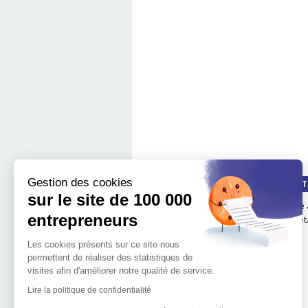
Gestion des cookies
QUI SOMMES-NOUS ?
LA MÉT
sur le site de 100 000
Notre impact
boite 
entrepreneurs
Notre mission
Les é
L'implantation
Les cookies présents sur ce site nous
géographique de 100.000
permettent de réaliser des statistiques de
entrepreneurs
visites afin d'améliorer notre qualité de service.
L'équipe de 100 000
Entrepreneurs
Lire la politique de confidentialité
Découvrir l'entrepreneuriat