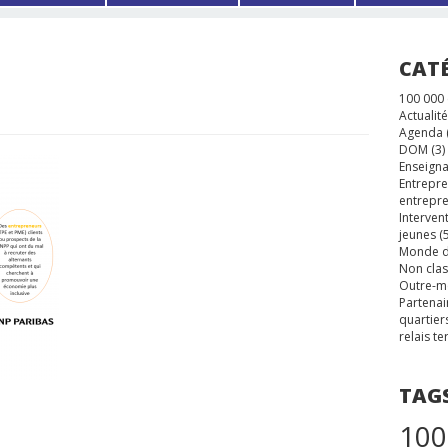
CAT
100 000
Actualité
Agenda
DOM
(3)
Enseigna
Entrepre
entrepre
Interven
jeunes
(5
Monde d
Non cla
Outre-m
Partenai
quartier
relais te
TAG
100