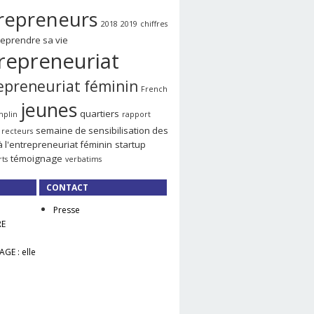
repreneurs
2018
2019
chiffres
reprendre sa vie
repreneuriat
epreneuriat féminin
French
jeunes
quartiers
mplin
rapport
semaine de sensibilisation des
recteurs
à l'entrepreneuriat féminin
startup
témoignage
rts
verbatims
CONTACT
Presse
RE
GE : elle