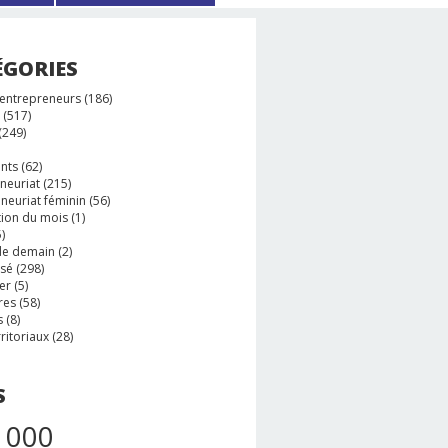
ÉGORIES
 entrepreneurs
(186)
(517)
(249)
nts
(62)
neuriat
(215)
neuriat féminin
(56)
tion du mois
(1)
)
e demain
(2)
ssé
(298)
er
(5)
res
(58)
s
(8)
rritoriaux
(28)
S
 000