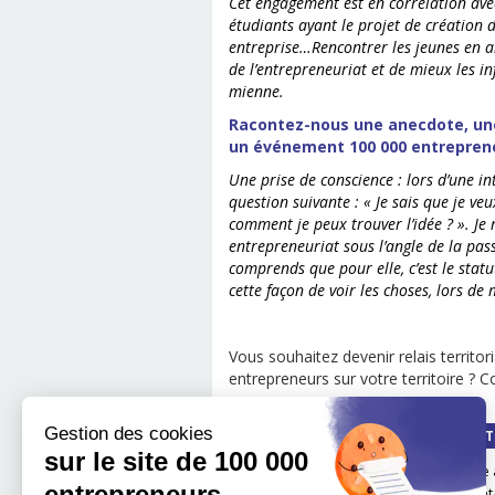
Cet engagement est en corrélation ave
étudiants ayant le projet de création d
entreprise…
Rencontrer les jeunes en a
de l’entrepreneuriat et de mieux les i
mienne.
Racontez-nous une anecdote, une
un événement 100 000 entrepren
Une prise de conscience : l
ors d’une in
question suivante : « Je sais que je ve
comment je peux trouver l’idée ? ». Je
entrepreneuriat sous l’angle de la pass
comprends que pour elle, c’est le statu
cette façon de voir les choses, lors de
Vous souhaitez devenir relais territor
entrepreneurs sur votre territoire ?
Gestion des cookies
QUI SOMMES-NOUS ?
LA MÉT
sur le site de 100 000
Notre impact
boite 
entrepreneurs
Notre mission
Les é