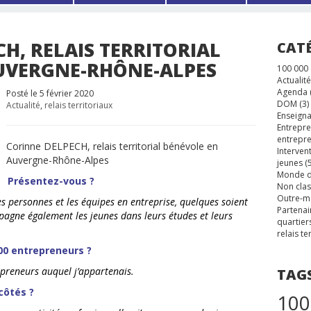
H, RELAIS TERRITORIAL
CAT
UVERGNE-RHÔNE-ALPES
100 000
Actualité
Agenda
Posté le 5 février 2020
DOM
(3)
Actualité
,
relais territoriaux
Enseigna
Entrepre
entrepre
Corinne DELPECH, relais territorial bénévole en
Interven
Auvergne-Rhône-Alpes
jeunes
(5
Monde d
Présentez-vous ?
Non cla
Outre-m
s personnes et les équipes en entreprise, quelques soient
Partenai
ompagne également les jeunes dans leurs études et leurs
quartier
relais te
0 entrepreneurs ?
epreneurs auquel j’appartenais.
TAG
côtés ?
100