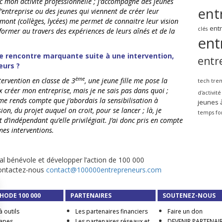
c mon activité professionnelle ; j’accompagne des jeunes
ent
’entreprise ou des jeunes qui viennent de créer leur
mont (collèges, lycées) me permet de connaitre leur vision
ent
clés
nformer au travers des expériences de leurs aînés et de la
ent
 rencontre marquante suite à une intervention,
entr
eurs ?
ème
tervention en classe de 3
, une jeune fille me pose la
tech tre
ux créer mon entreprise, mais je ne sais pas dans quoi ;
d'activité
 me rends compte que j’abordais la sensibilisation à
jeunes 
ion, du projet auquel on croit, pour se lancer ; là, je
temps fo
t d’indépendant qu’elle privilégiait. J’ai donc pris en compte
 mes interventions.
ial bénévole et développer l’action de 100 000
 Contactez-nous
contact@100000entrepreneurs.com
HODE 100 000
PARTENAIRES
SOUTENEZ-NOUS
à outils
Les partenaires financiers
Faire un don
tapes
Les partenaires réseaux et
DEVENIR PARTENAI