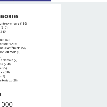
ÉGORIES
 entrepreneurs
(186)
(517)
(249)
nts
(62)
neuriat
(215)
neuriat féminin
(56)
tion du mois
(1)
)
e demain
(2)
ssé
(298)
er
(5)
res
(58)
s
(8)
rritoriaux
(28)
S
 000