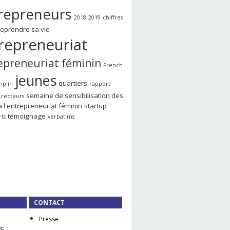
repreneurs
2018
2019
chiffres
reprendre sa vie
repreneuriat
epreneuriat féminin
French
jeunes
quartiers
mplin
rapport
semaine de sensibilisation des
recteurs
à l'entrepreneuriat féminin
startup
témoignage
rts
verbatims
CONTACT
Presse
RE