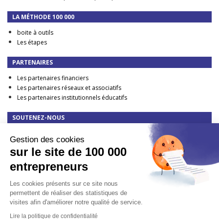
LA MÉTHODE 100 000
boite à outils
Les étapes
PARTENAIRES
Les partenaires financiers
Les partenaires réseaux et associatifs
Les partenaires institutionnels éducatifs
SOUTENEZ-NOUS
Faire un don
Gestion des cookies
DEVENIR PARTENAIRE FINANCIER
sur le site de 100 000
TAXE D'APPRENTISSAGE : elle change en 2023 !
entrepreneurs
CONTACT
Les cookies présents sur ce site nous
Presse
permettent de réaliser des statistiques de
visites afin d'améliorer notre qualité de service.
Lire la politique de confidentialité