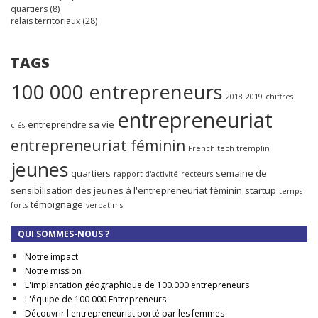
quartiers
(8)
relais territoriaux
(28)
TAGS
100 000 entrepreneurs
2018
2019
chiffres
entrepreneuriat
entreprendre sa vie
clés
entrepreneuriat féminin
French tech tremplin
jeunes
quartiers
semaine de
rapport d'activité
recteurs
sensibilisation des jeunes à l'entrepreneuriat féminin
startup
temps
témoignage
forts
verbatims
QUI SOMMES-NOUS ?
Notre impact
Notre mission
L'implantation géographique de 100.000 entrepreneurs
L'équipe de 100 000 Entrepreneurs
Découvrir l'entrepreneuriat porté par les femmes