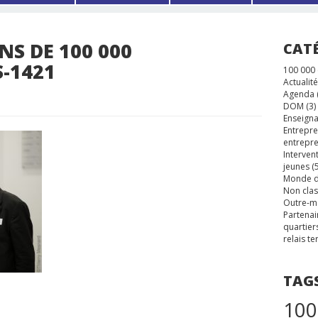
ANS DE 100 000
CAT
-1421
100 000
Actualité
Agenda
DOM
(3)
Enseigna
Entrepre
entrepre
Interven
jeunes
(5
Monde d
Non cla
Outre-m
Partenai
quartier
relais te
TAG
100