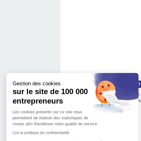
Gestion des cookies
QUI SOMMES-NOUS ?
LA MÉT
sur le site de 100 000
Notre impact
boite 
entrepreneurs
Notre mission
Les é
L'implantation
Les cookies présents sur ce site nous
géographique de 100.000
permettent de réaliser des statistiques de
entrepreneurs
visites afin d'améliorer notre qualité de service.
L'équipe de 100 000
Entrepreneurs
Lire la politique de confidentialité
Découvrir l'entrepreneuriat