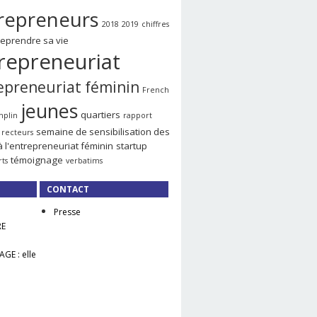
repreneurs
2018
2019
chiffres
reprendre sa vie
repreneuriat
epreneuriat féminin
French
jeunes
quartiers
mplin
rapport
semaine de sensibilisation des
recteurs
à l'entrepreneuriat féminin
startup
témoignage
rts
verbatims
CONTACT
Presse
RE
GE : elle