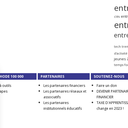
ent
ent
clés
ent
entr
tech tre
d'activité
jeunes 
temps fo
HODE 100 000
PARTENAIRES
SOUTENEZ-NOUS
à outils
Les partenaires financiers
Faire un don
tapes
Les partenaires réseaux et
DEVENIR PARTENAI
associatifs
FINANCIER
Les partenaires
TAXE D'APPRENTISSA
institutionnels éducatifs
change en 2023 !