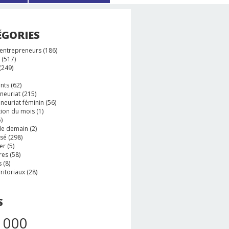
ÉGORIES
 entrepreneurs
(186)
(517)
(249)
nts
(62)
neuriat
(215)
neuriat féminin
(56)
tion du mois
(1)
)
e demain
(2)
ssé
(298)
er
(5)
res
(58)
s
(8)
rritoriaux
(28)
S
 000