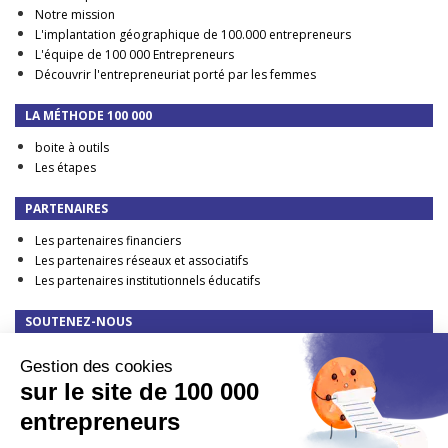
Notre mission
L'implantation géographique de 100.000 entrepreneurs
L'équipe de 100 000 Entrepreneurs
Découvrir l'entrepreneuriat porté par les femmes
LA MÉTHODE 100 000
boite à outils
Les étapes
PARTENAIRES
Les partenaires financiers
Les partenaires réseaux et associatifs
Les partenaires institutionnels éducatifs
SOUTENEZ-NOUS
Faire un don
Gestion des cookies
DEVENIR PARTENAIRE FINANCIER
sur le site de 100 000
TAXE D'APPRENTISSAGE : elle change en 2023 !
entrepreneurs
CONTACT