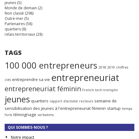
jeunes
(5)
Monde de demain
(2)
Non classé
(298)
Outre-mer
(5)
Partenaires
(58)
quartiers
(8)
relais territoriaux
(28)
TAGS
100 000 entrepreneurs
2018
2019
chiffres
entrepreneuriat
entreprendre sa vie
clés
entrepreneuriat féminin
French tech tremplin
jeunes
quartiers
semaine de
rapport d'activité
recteurs
sensibilisation des jeunes à l'entrepreneuriat féminin
startup
temps
témoignage
forts
verbatims
QUI SOMMES-NOUS ?
Notre impact