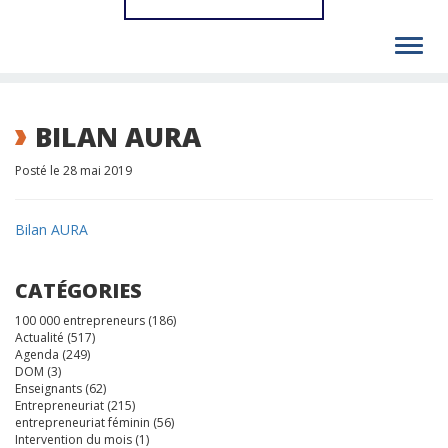
Toggl
navig
BILAN AURA
Posté le 28 mai 2019
Bilan AURA
CATÉGORIES
100 000 entrepreneurs
(186)
Actualité
(517)
Agenda
(249)
DOM
(3)
Enseignants
(62)
Entrepreneuriat
(215)
entrepreneuriat féminin
(56)
Intervention du mois
(1)