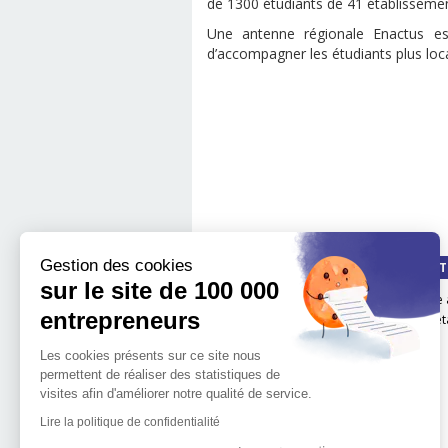
de 1300 étudiants de 41 établissemen
Une antenne régionale Enactus es
d’accompagner les étudiants plus loca
Gestion des cookies
QUI SOMMES-NOUS ?
LA MÉT
sur le site de 100 000
Notre impact
boite 
entrepreneurs
Notre mission
Les é
L'implantation
Les cookies présents sur ce site nous
géographique de 100.000
permettent de réaliser des statistiques de
entrepreneurs
visites afin d'améliorer notre qualité de service.
L'équipe de 100 000
Entrepreneurs
Lire la politique de confidentialité
Découvrir l'entrepreneuriat