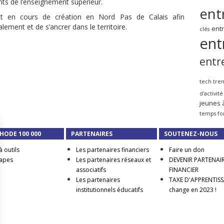
ts de l’enseignement supérieur.
ent
t en cours de création en Nord Pas de Calais afin
lement et de s’ancrer dans le territoire.
ent
clés
ent
entr
tech tre
d'activité
jeunes 
temps fo
HODE 100 000
PARTENAIRES
SOUTENEZ-NOUS
à outils
Les partenaires financiers
Faire un don
tapes
Les partenaires réseaux et
DEVENIR PARTENAI
associatifs
FINANCIER
Les partenaires
TAXE D'APPRENTISSA
institutionnels éducatifs
change en 2023 !