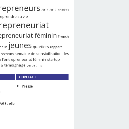
repreneurs
2018
2019
chiffres
reprendre sa vie
repreneuriat
epreneuriat féminin
French
jeunes
quartiers
mplin
rapport
semaine de sensibilisation des
recteurs
à l'entrepreneuriat féminin
startup
témoignage
rts
verbatims
CONTACT
Presse
RE
GE : elle