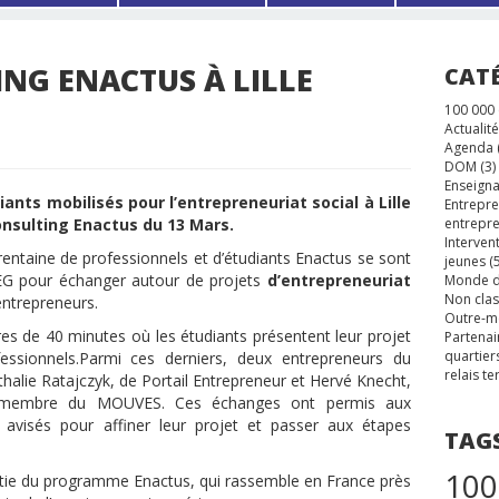
NG ENACTUS À LILLE
CAT
100 000
Actualité
Agenda
DOM
(3)
Enseigna
ants mobilisés pour l’entrepreneuriat social à Lille
Entrepre
Consulting Enactus du 13 Mars.
entrepre
Interven
rentaine de professionnels et d’étudiants Enactus se sont
jeunes
(5
IÉSEG pour échanger autour de projets
d’entrepreneuriat
Monde d
Non cla
entrepreneurs.
Outre-m
es de 40 minutes où les étudiants présentent leur projet
Partenai
quartier
fessionnels.Parmi ces derniers, deux entrepreneurs du
relais te
halie Ratajczyk, de Portail Entrepreneur et Hervé Knecht,
t membre du MOUVES. Ces échanges ont permis aux
s avisés pour affiner leur projet et passer aux étapes
TAG
100
partie du programme Enactus, qui rassemble en France près