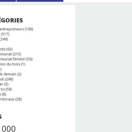
ÉGORIES
 entrepreneurs
(186)
(517)
(249)
nts
(62)
neuriat
(215)
neuriat féminin
(56)
tion du mois
(1)
)
e demain
(2)
ssé
(298)
er
(5)
res
(58)
s
(8)
rritoriaux
(28)
S
 000