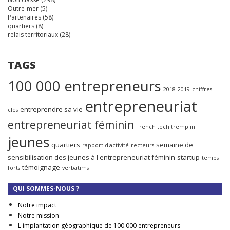
Outre-mer
(5)
Partenaires
(58)
quartiers
(8)
relais territoriaux
(28)
TAGS
100 000 entrepreneurs
2018
2019
chiffres
entrepreneuriat
entreprendre sa vie
clés
entrepreneuriat féminin
French tech tremplin
jeunes
quartiers
semaine de
rapport d'activité
recteurs
sensibilisation des jeunes à l'entrepreneuriat féminin
startup
temps
témoignage
forts
verbatims
QUI SOMMES-NOUS ?
Notre impact
Notre mission
L'implantation géographique de 100.000 entrepreneurs