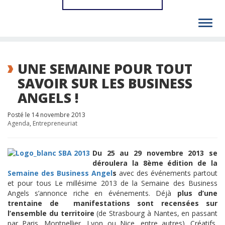
Toggl
navig
UNE SEMAINE POUR TOUT
SAVOIR SUR LES BUSINESS
ANGELS !
Posté le 14 novembre 2013
Agenda
,
Entrepreneuriat
Du 25 au 29 novembre 2013 se
déroulera la 8ème édition de la
Semaine des Business Angel
s
avec des événements partout
et pour tous Le millésime 2013 de la Semaine des Business
Angels s’annonce riche en événements. Déjà
plus d’une
trentaine de manifestations sont recensées sur
l’ensemble du territoire
(de Strasbourg à Nantes, en passant
par Paris, Montpellier, Lyon ou Nice, entre autres). Créatifs,