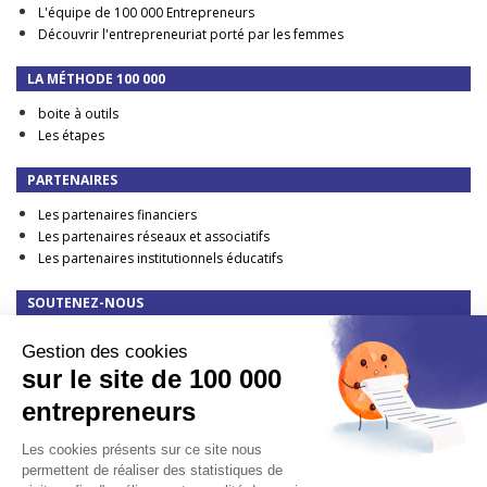
L'équipe de 100 000 Entrepreneurs
Découvrir l'entrepreneuriat porté par les femmes
LA MÉTHODE 100 000
boite à outils
Les étapes
PARTENAIRES
Les partenaires financiers
Les partenaires réseaux et associatifs
Les partenaires institutionnels éducatifs
SOUTENEZ-NOUS
Faire un don
Gestion des cookies
DEVENIR PARTENAIRE FINANCIER
sur le site de 100 000
TAXE D'APPRENTISSAGE : elle change en 2023 !
entrepreneurs
CONTACT
Les cookies présents sur ce site nous
Presse
permettent de réaliser des statistiques de