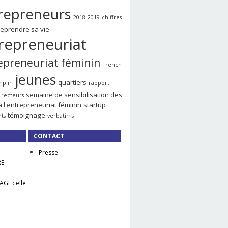
repreneurs
2018
2019
chiffres
reprendre sa vie
repreneuriat
epreneuriat féminin
French
jeunes
quartiers
mplin
rapport
semaine de sensibilisation des
recteurs
à l'entrepreneuriat féminin
startup
témoignage
rts
verbatims
CONTACT
Presse
RE
GE : elle