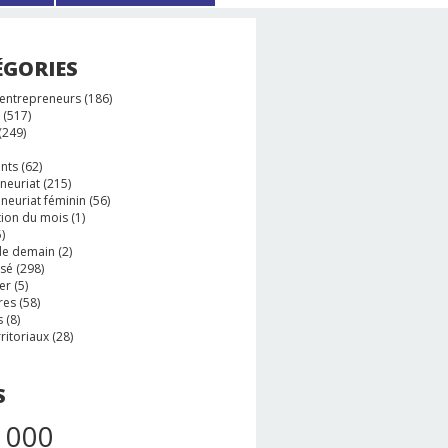
ÉGORIES
 entrepreneurs
(186)
(517)
(249)
nts
(62)
neuriat
(215)
neuriat féminin
(56)
tion du mois
(1)
)
e demain
(2)
ssé
(298)
er
(5)
res
(58)
s
(8)
rritoriaux
(28)
S
 000