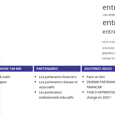
ent
ent
clés
ent
entr
tech tre
d'activité
jeunes 
temps fo
HODE 100 000
PARTENAIRES
SOUTENEZ-NOUS
à outils
Les partenaires financiers
Faire un don
tapes
Les partenaires réseaux et
DEVENIR PARTENAI
associatifs
FINANCIER
Les partenaires
TAXE D'APPRENTISSA
institutionnels éducatifs
change en 2023 !