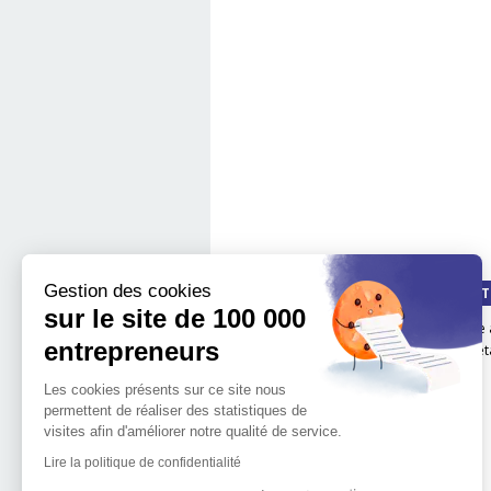
Gestion des cookies
QUI SOMMES-NOUS ?
LA MÉT
sur le site de 100 000
Notre impact
boite 
entrepreneurs
Notre mission
Les é
L'implantation
Les cookies présents sur ce site nous
géographique de 100.000
permettent de réaliser des statistiques de
entrepreneurs
visites afin d'améliorer notre qualité de service.
L'équipe de 100 000
Entrepreneurs
Lire la politique de confidentialité
Découvrir l'entrepreneuriat