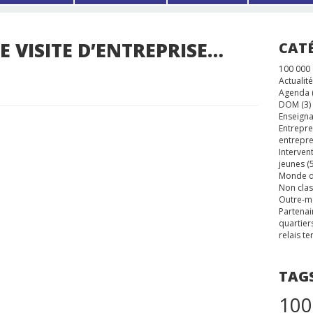
 VISITE D’ENTREPRISE…
CAT
100 000
Actualité
Agenda
DOM
(3)
Enseigna
Entrepre
entrepre
Interven
jeunes
(5
Monde d
Non cla
Outre-m
Partenai
quartier
relais te
TAG
100