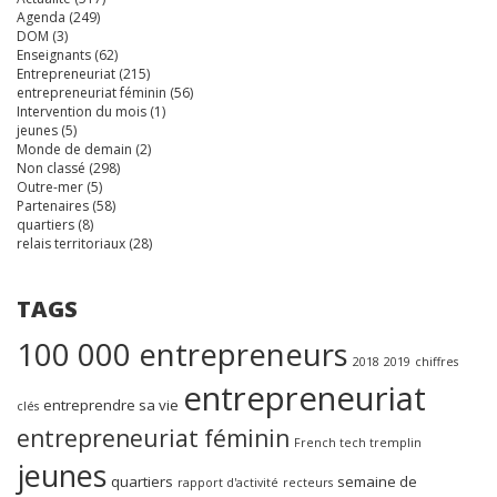
Agenda
(249)
DOM
(3)
Enseignants
(62)
Entrepreneuriat
(215)
entrepreneuriat féminin
(56)
Intervention du mois
(1)
jeunes
(5)
Monde de demain
(2)
Non classé
(298)
Outre-mer
(5)
Partenaires
(58)
quartiers
(8)
relais territoriaux
(28)
TAGS
100 000 entrepreneurs
2018
2019
chiffres
entrepreneuriat
entreprendre sa vie
clés
entrepreneuriat féminin
French tech tremplin
jeunes
quartiers
semaine de
rapport d'activité
recteurs