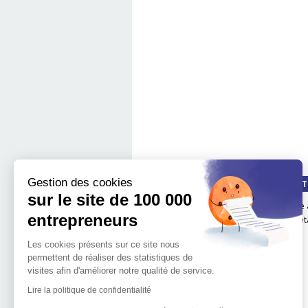
Gestion des cookies
QUI SOMMES-NOUS ?
LA MÉT
sur le site de 100 000
Notre impact
boite 
entrepreneurs
Notre mission
Les é
L'implantation
Les cookies présents sur ce site nous
géographique de 100.000
permettent de réaliser des statistiques de
entrepreneurs
visites afin d'améliorer notre qualité de service.
L'équipe de 100 000
Entrepreneurs
Lire la politique de confidentialité
Découvrir l'entrepreneuriat