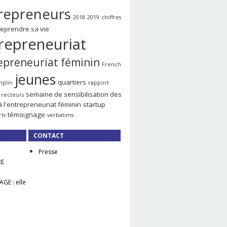
repreneurs
2018
2019
chiffres
reprendre sa vie
repreneuriat
epreneuriat féminin
French
jeunes
quartiers
mplin
rapport
semaine de sensibilisation des
recteurs
à l'entrepreneuriat féminin
startup
témoignage
rts
verbatims
CONTACT
Presse
RE
GE : elle