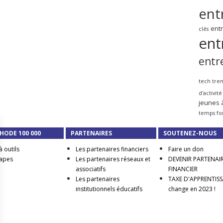
ent
ent
clés
ent
entr
tech tre
d'activité
jeunes 
temps fo
HODE 100 000
PARTENAIRES
SOUTENEZ-NOUS
à outils
Les partenaires financiers
Faire un don
tapes
Les partenaires réseaux et
DEVENIR PARTENAI
associatifs
FINANCIER
Les partenaires
TAXE D'APPRENTISSA
institutionnels éducatifs
change en 2023 !