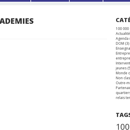
ADEMIES
CAT
100 000
Actualité
Agenda
DOM
(3)
Enseigna
Entrepre
entrepre
Interven
jeunes
(5
Monde d
Non cla
Outre-m
Partenai
quartier
relais te
TAG
100