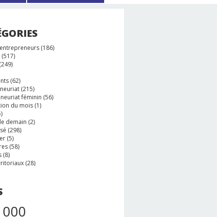
ÉGORIES
 entrepreneurs
(186)
(517)
(249)
nts
(62)
neuriat
(215)
neuriat féminin
(56)
tion du mois
(1)
)
e demain
(2)
ssé
(298)
er
(5)
res
(58)
s
(8)
rritoriaux
(28)
S
 000