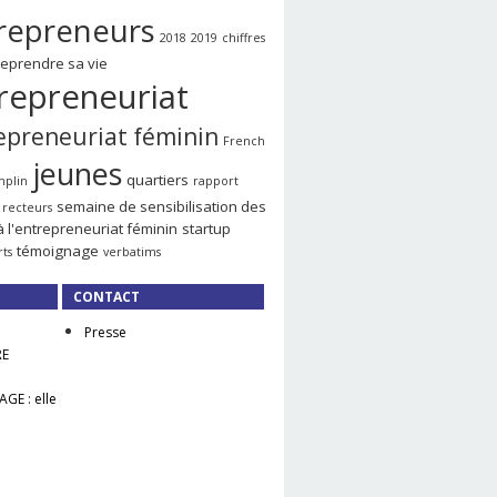
repreneurs
2018
2019
chiffres
reprendre sa vie
repreneuriat
epreneuriat féminin
French
jeunes
quartiers
mplin
rapport
semaine de sensibilisation des
recteurs
à l'entrepreneuriat féminin
startup
témoignage
rts
verbatims
CONTACT
Presse
RE
GE : elle