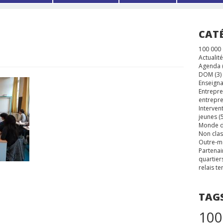
CAT
100 000
Actualité
Agenda
DOM
(3)
Enseigna
Entrepre
entrepre
Interven
jeunes
(5
Monde d
Non cla
Outre-m
Partenai
quartier
relais te
TAG
100