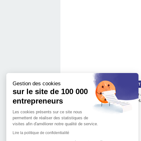
Gestion des cookies
QUI SOMMES-NOUS ?
LA MÉT
sur le site de 100 000
Notre impact
boite 
entrepreneurs
Notre mission
Les é
L'implantation
Les cookies présents sur ce site nous
géographique de 100.000
permettent de réaliser des statistiques de
entrepreneurs
visites afin d'améliorer notre qualité de service.
L'équipe de 100 000
Entrepreneurs
Lire la politique de confidentialité
Découvrir l'entrepreneuriat