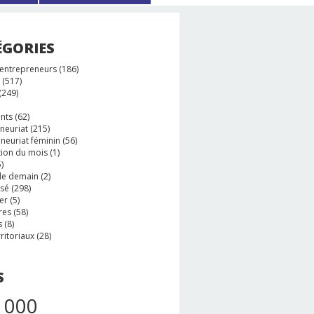
ÉGORIES
 entrepreneurs
(186)
(517)
(249)
nts
(62)
neuriat
(215)
neuriat féminin
(56)
tion du mois
(1)
)
e demain
(2)
ssé
(298)
er
(5)
res
(58)
s
(8)
rritoriaux
(28)
S
 000