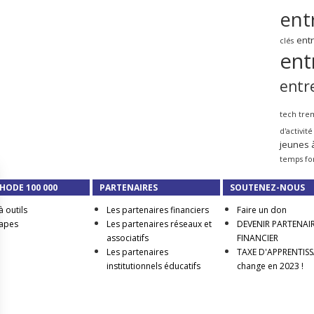
ent
ent
clés
ent
entr
tech tre
d'activité
jeunes 
temps fo
HODE 100 000
PARTENAIRES
SOUTENEZ-NOUS
à outils
Les partenaires financiers
Faire un don
tapes
Les partenaires réseaux et
DEVENIR PARTENAI
associatifs
FINANCIER
Les partenaires
TAXE D'APPRENTISSA
institutionnels éducatifs
change en 2023 !