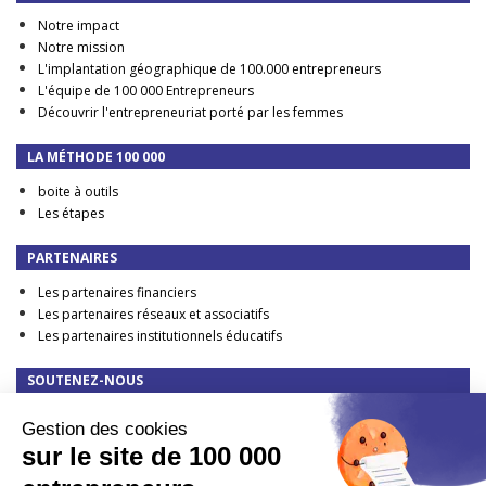
Notre impact
Notre mission
L'implantation géographique de 100.000 entrepreneurs
L'équipe de 100 000 Entrepreneurs
Découvrir l'entrepreneuriat porté par les femmes
LA MÉTHODE 100 000
boite à outils
Les étapes
PARTENAIRES
Les partenaires financiers
Les partenaires réseaux et associatifs
Les partenaires institutionnels éducatifs
SOUTENEZ-NOUS
Faire un don
Gestion des cookies
DEVENIR PARTENAIRE FINANCIER
sur le site de 100 000
TAXE D'APPRENTISSAGE : elle change en 2023 !