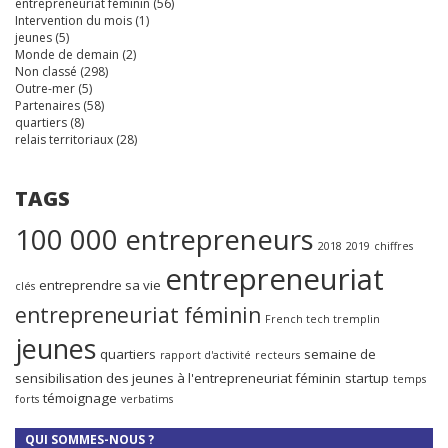
entrepreneuriat féminin
(56)
Intervention du mois
(1)
jeunes
(5)
Monde de demain
(2)
Non classé
(298)
Outre-mer
(5)
Partenaires
(58)
quartiers
(8)
relais territoriaux
(28)
TAGS
100 000 entrepreneurs
2018
2019
chiffres
entrepreneuriat
entreprendre sa vie
clés
entrepreneuriat féminin
French tech tremplin
jeunes
quartiers
semaine de
rapport d'activité
recteurs
sensibilisation des jeunes à l'entrepreneuriat féminin
startup
temps
témoignage
forts
verbatims
QUI SOMMES-NOUS ?