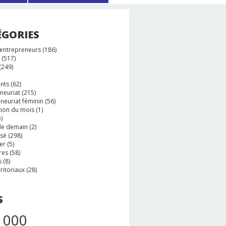
ÉGORIES
 entrepreneurs
(186)
(517)
(249)
nts
(62)
neuriat
(215)
neuriat féminin
(56)
tion du mois
(1)
)
e demain
(2)
ssé
(298)
er
(5)
res
(58)
s
(8)
rritoriaux
(28)
S
 000