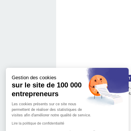
Gestion des cookies
QUI SOMMES-NOUS ?
LA MÉT
sur le site de 100 000
Notre impact
boite 
entrepreneurs
Notre mission
Les é
L'implantation
Les cookies présents sur ce site nous
géographique de 100.000
permettent de réaliser des statistiques de
entrepreneurs
visites afin d'améliorer notre qualité de service.
L'équipe de 100 000
Entrepreneurs
Lire la politique de confidentialité
Découvrir l'entrepreneuriat