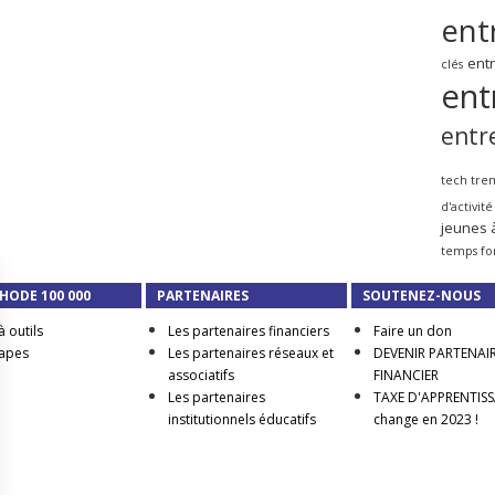
ent
ent
clés
ent
entr
tech tre
d'activité
jeunes 
temps fo
HODE 100 000
PARTENAIRES
SOUTENEZ-NOUS
à outils
Les partenaires financiers
Faire un don
tapes
Les partenaires réseaux et
DEVENIR PARTENAI
associatifs
FINANCIER
Les partenaires
TAXE D'APPRENTISSA
institutionnels éducatifs
change en 2023 !