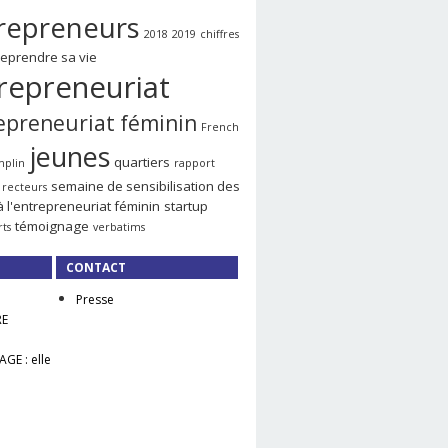
repreneurs
2018
2019
chiffres
reprendre sa vie
repreneuriat
epreneuriat féminin
French
jeunes
quartiers
mplin
rapport
semaine de sensibilisation des
recteurs
à l'entrepreneuriat féminin
startup
témoignage
rts
verbatims
CONTACT
Presse
RE
GE : elle