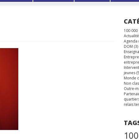
CAT
100 000
Actualité
Agenda
DOM
(3)
Enseigna
Entrepre
entrepre
Interven
jeunes
(5
Monde d
Non cla
Outre-m
Partenai
quartier
relais te
TAG
100