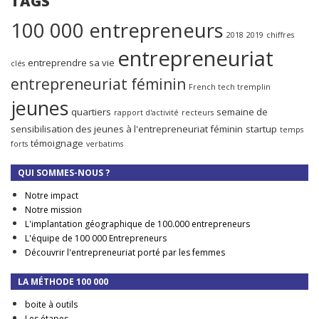
TAGS
100 000 entrepreneurs
2018
2019
chiffres
entrepreneuriat
entreprendre sa vie
clés
entrepreneuriat féminin
French tech tremplin
jeunes
quartiers
semaine de
rapport d'activité
recteurs
sensibilisation des jeunes à l'entrepreneuriat féminin
startup
temps
témoignage
forts
verbatims
QUI SOMMES-NOUS ?
Notre impact
Notre mission
L'implantation géographique de 100.000 entrepreneurs
L'équipe de 100 000 Entrepreneurs
Découvrir l'entrepreneuriat porté par les femmes
LA MÉTHODE 100 000
boite à outils
Les étapes