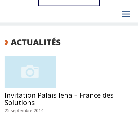
Toggl
navig
ACTUALITÉS
Invitation Palais Iena – France des
Solutions
25 septembre 2014
..