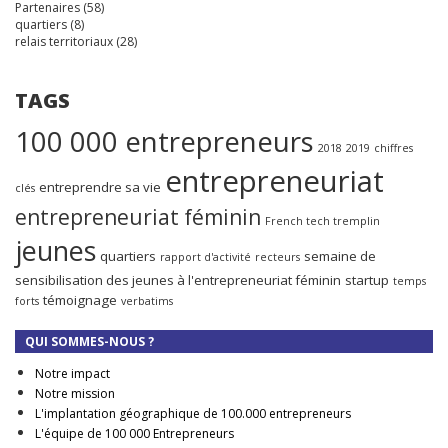
Partenaires
(58)
quartiers
(8)
relais territoriaux
(28)
TAGS
100 000 entrepreneurs
2018
2019
chiffres
entrepreneuriat
entreprendre sa vie
clés
entrepreneuriat féminin
French tech tremplin
jeunes
quartiers
semaine de
rapport d'activité
recteurs
sensibilisation des jeunes à l'entrepreneuriat féminin
startup
temps
témoignage
forts
verbatims
QUI SOMMES-NOUS ?
Notre impact
Notre mission
L'implantation géographique de 100.000 entrepreneurs
L'équipe de 100 000 Entrepreneurs