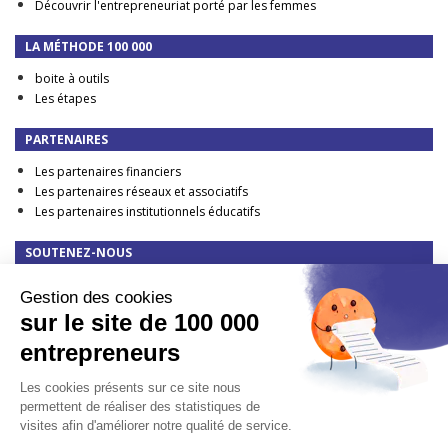
Découvrir l'entrepreneuriat porté par les femmes
LA MÉTHODE 100 000
boite à outils
Les étapes
PARTENAIRES
Les partenaires financiers
Les partenaires réseaux et associatifs
Les partenaires institutionnels éducatifs
SOUTENEZ-NOUS
Faire un don
Gestion des cookies
DEVENIR PARTENAIRE FINANCIER
sur le site de 100 000
TAXE D'APPRENTISSAGE : elle change en 2023 !
entrepreneurs
CONTACT
Les cookies présents sur ce site nous
Presse
permettent de réaliser des statistiques de
visites afin d'améliorer notre qualité de service.