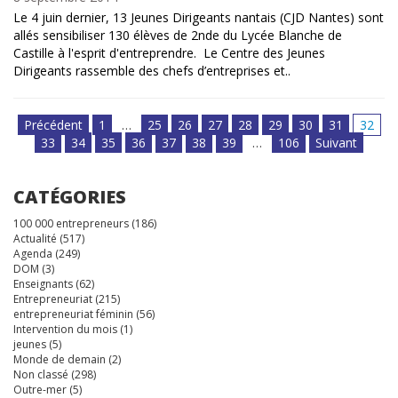
Le 4 juin dernier, 13 Jeunes Dirigeants nantais (CJD Nantes) sont
allés sensibiliser 130 élèves de 2nde du Lycée Blanche de
Castille à l'esprit d'entreprendre. Le Centre des Jeunes
Dirigeants rassemble des chefs d’entreprises et..
Précédent
1
…
25
26
27
28
29
30
31
32
33
34
35
36
37
38
39
…
106
Suivant
CATÉGORIES
100 000 entrepreneurs
(186)
Actualité
(517)
Agenda
(249)
DOM
(3)
Enseignants
(62)
Entrepreneuriat
(215)
entrepreneuriat féminin
(56)
Intervention du mois
(1)
jeunes
(5)
Monde de demain
(2)
Non classé
(298)
Outre-mer
(5)