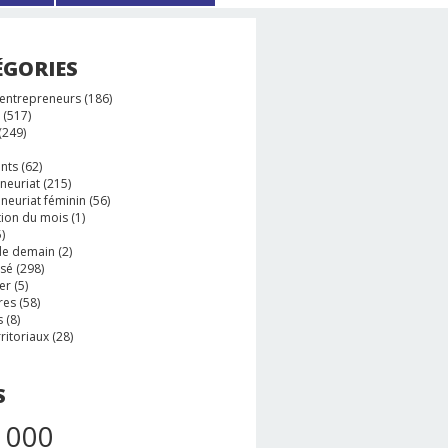
ÉGORIES
 entrepreneurs
(186)
(517)
(249)
nts
(62)
neuriat
(215)
neuriat féminin
(56)
tion du mois
(1)
)
e demain
(2)
ssé
(298)
er
(5)
res
(58)
s
(8)
rritoriaux
(28)
S
 000