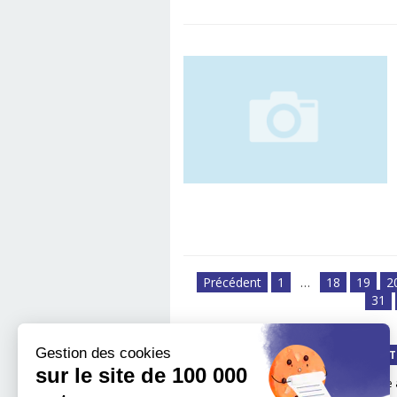
Précédent
1
…
18
19
2
31
Gestion des cookies
QUI SOMMES-NOUS ?
LA MÉT
sur le site de 100 000
Notre impact
boite 