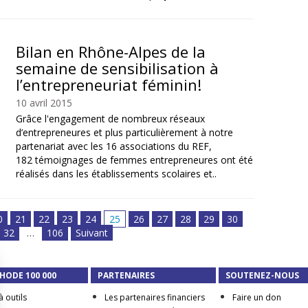
Bilan en Rhône-Alpes de la
semaine de sensibilisation à
l’entrepreneuriat féminin!
10 avril 2015
Grâce l'engagement de nombreux réseaux
d’entrepreneures et plus particulièrement à notre
partenariat avec les 16 associations du REF,
182 témoignages de femmes entrepreneures ont été
réalisés dans les établissements scolaires et..
0
21
22
23
24
25
26
27
28
29
30
32
…
106
Suivant
HODE 100 000
PARTENAIRES
SOUTENEZ-NOUS
à outils
Les partenaires financiers
Faire un don