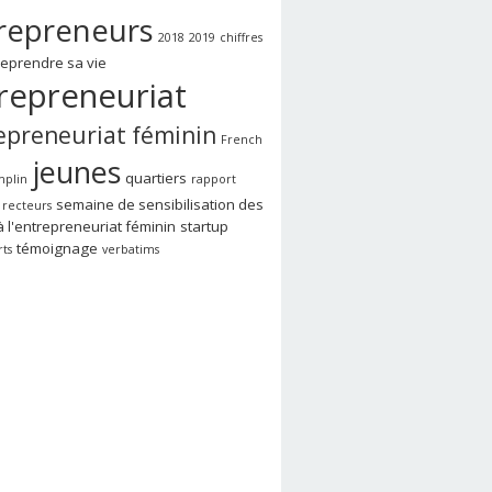
repreneurs
2018
2019
chiffres
reprendre sa vie
repreneuriat
epreneuriat féminin
French
jeunes
quartiers
mplin
rapport
semaine de sensibilisation des
recteurs
à l'entrepreneuriat féminin
startup
témoignage
rts
verbatims